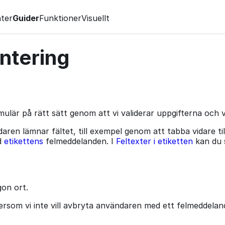
ter
Guider
Funktioner
Visuellt
antering
rmulär på rätt sätt genom att vi validerar uppgifterna och vi
aren lämnar fältet, till exempel genom att tabba vidare ti
d
etikettens
felmeddelanden. I
Feltexter i etiketten
kan du s
on ort.
tersom vi inte vill avbryta användaren med ett felmeddeland