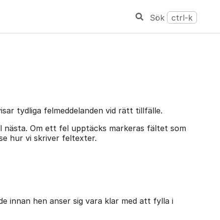
Sök
ctrl-k
sar tydliga felmeddelanden vid rätt tillfälle.
ll nästa. Om ett fel upptäcks markeras fältet som
e hur vi skriver feltexter.
e innan hen anser sig vara klar med att fylla i