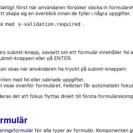
m felaktigt först när användaren försöker skicka in formul
 skapa sig en överblick innan de fyller i några uppgifter.
isk med
.
v-validation.required
s submit-knapp, oavsett om ett formulär innehåller fel ell
submit-knappen eller på ENTER.
är kan visas när användaren ha tryckt på submit-knappen:
nten med fel eller saknade uppgifter.
el visas ovanför formuläret. Fellistan får automatiskt fokus
as det att fokus flyttas direkt till första formulärskom
ormulär
deringsformulär
för alla typer av formulär. Komponenten ge