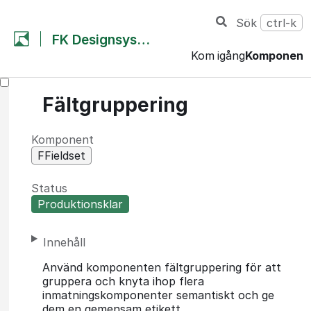
Sök
ctrl-k
FK Designsystem
Kom igång
Komponent
Fältgruppering
Komponent
FFieldset
Status
Produktionsklar
Innehåll
Använd komponenten fältgruppering för att
gruppera och knyta ihop flera
inmatningskomponenter semantiskt och ge
dem en gemensam etikett.