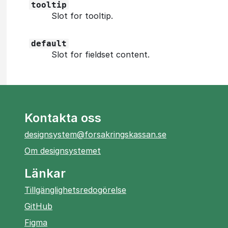
tooltip
Slot for tooltip.
default
Slot for fieldset content.
Kontakta oss
designsystem@forsakringskassan.se
Om designsystemet
Länkar
Tillgänglighetsredogörelse
öppnas
GitHub
i
öppnas
Figma