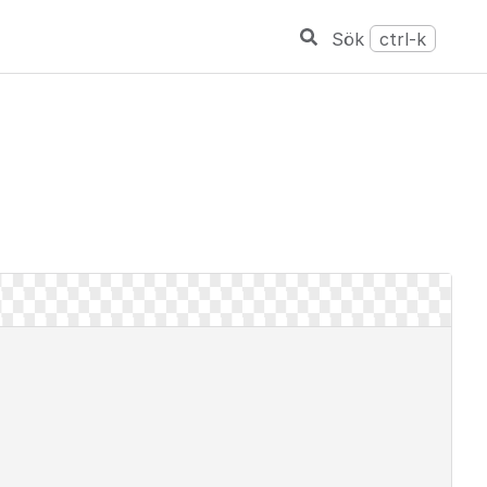
Sök
ctrl-k