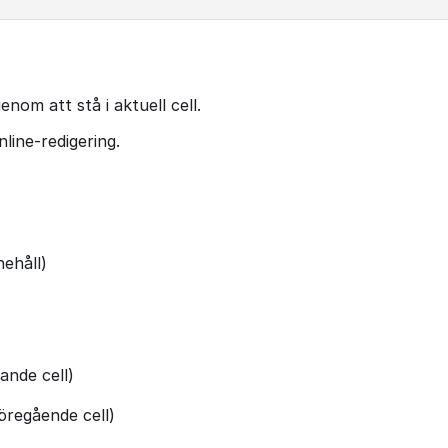
nom att stå i aktuell cell.
nline-redigering.
nehåll)
ande cell)
regående cell)