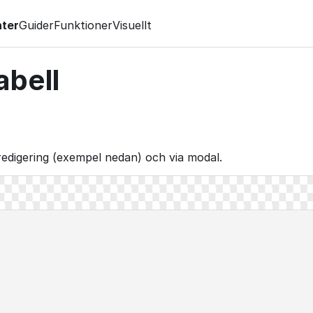
ter
Guider
Funktioner
Visuellt
abell
e-redigering (exempel nedan) och via modal.