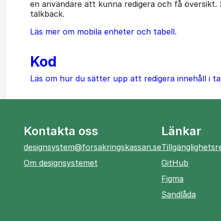
en användare att kunna redigera och få översikt
talkback.
Läs mer om mobila enheter och tabell.
Kod
Läs om hur du sätter upp att redigera innehåll i ta
Kontakta oss
Länkar
designsystem@forsakringskassan.se
Tillgänglighets
öppnas
Om designsystemet
GitHub
i
öppnas
Figma
ny
i
öppnas
Sandlåda
flik
ny
i
flik
ny