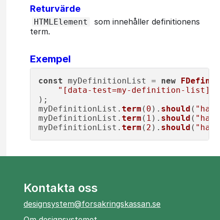
Returvärde
som innehåller definitionens
HTMLElement
term.
Exempel
const
 myDefinitionList = 
new
FDefinit
"[data-test=my-definition-list]"
,

);

myDefinitionList.
term
(
0
).
should
(
"have
myDefinitionList.
term
(
1
).
should
(
"have
myDefinitionList.
term
(
2
).
should
(
"have
Kontakta oss
designsystem@forsakringskassan.se
Om designsystemet