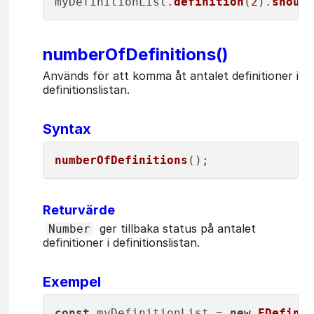
myDefinitionList.
definition
(
2
).
should
numberOfDefinitions()
Används för att komma åt antalet definitioner i
definitionslistan.
Syntax
numberOfDefinitions
Returvärde
ger tillbaka status på antalet
Number
definitioner i definitionslistan.
Exempel
const
 myDefinitionList = 
new
FDefinit