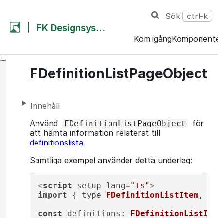
Sök
ctrl-k
FK Designsystem
Kom igång
Komponent
FDefinitionListPageObject
Innehåll
Använd
för
FDefinitionListPageObject
att hämta information relaterat till
definitionslista
.
Samtliga exempel använder detta underlag:
<
script
setup
lang
=
"ts"
>
import
 { type 
FDefinitionListItem
, 
FD
const
definitions
: 
FDefinitionListIte