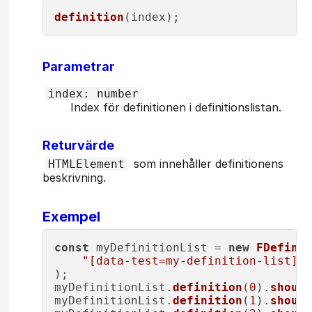
definition
Parametrar
index: number
Index för definitionen i definitionslistan.
Returvärde
som innehåller definitionens
HTMLElement
beskrivning.
Exempel
const
 myDefinitionList = 
new
FDefinit
"[data-test=my-definition-list]"
,

);

myDefinitionList.
definition
(
0
).
should
myDefinitionList.
definition
(
1
).
should