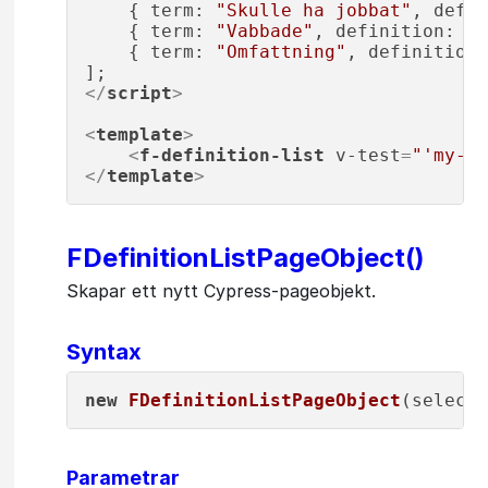
    { 
term
: 
"Skulle ha jobbat"
, 
defin
    { 
term
: 
"Vabbade"
, 
definition
: 
"8
    { 
term
: 
"Omfattning"
, 
definition
:
</
script
>
<
template
>
<
f-definition-list
v-test
=
"'my-de
</
template
>
FDefinitionListPageObject()
Skapar ett nytt Cypress-pageobjekt.
Syntax
new
FDefinitionListPageObject
Parametrar