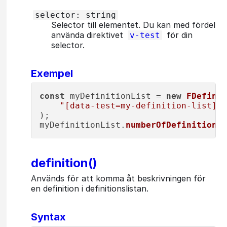
selector: string
Selector till elementet. Du kan med fördel
använda direktivet
för din
v-test
selector.
Exempel
const
 myDefinitionList = 
new
FDefinit
"[data-test=my-definition-list]"
,

);

myDefinitionList.
numberOfDefinitions
(
definition()
Används för att komma åt beskrivningen för
en definition i definitionslistan.
Syntax