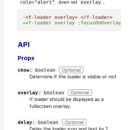
även vid
.
role="alert"
overlay
-<f-loader overlay> </f-loader>
+<f-loader overlay :focusOnOverlay="f
API
Props
Optional
show
: boolean
Determine if the loader is visible or not
Optional
overlay
: boolean
If loader should be displayed as a
fullscreen overlay.
Optional
delay
: boolean
Delay the loader icon and text by 1