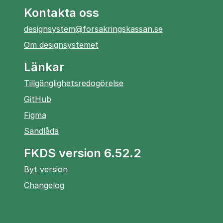
Kontakta oss
designsystem@forsakringskassan.se
Om designsystemet
Länkar
Tillgänglighetsredogörelse
öppnas
GitHub
i
öppnas
Figma
ny
i
öppnas
Sandlåda
flik
ny
i
flik
FKDS version 6.52.2
ny
flik
Byt version
Changelog