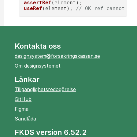
assertRef
useRef
(element); 
// OK ref cannot be 
Kontakta oss
designsystem@forsakringskassan.se
Om designsystemet
Länkar
Tillgänglighetsredogörelse
öppnas
GitHub
i
öppnas
Figma
ny
i
öppnas
Sandlåda
flik
ny
i
flik
FKDS version 6.52.2
ny