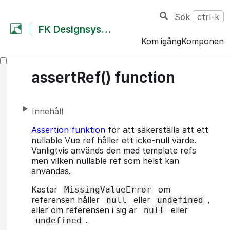
Sök
ctrl-k
FK Designsystem
Kom igång
Komponent
assertRef() function
Innehåll
Assertion funktion
för att säkerställa att ett
nullable Vue ref håller ett icke-null värde.
Vanligtvis används den med template refs
men vilken nullable ref som helst kan
användas.
Kastar
om
MissingValueError
referensen håller
eller
,
null
undefined
eller om referensen i sig är
eller
null
.
undefined