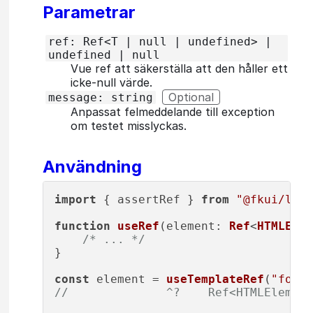
Parametrar
ref: Ref<T | null | undefined> |
undefined | null
Vue ref att säkerställa att den håller ett
icke-null värde.
Optional
message: string
Anpassat felmeddelande till exception
om testet misslyckas.
Användning
import
 { assertRef } 
from
"@fkui/logi
function
useRef
(
element
: 
Ref
<
HTMLElem
/* ... */
}

const
 element = 
useTemplateRef
(
"foo"
//              ^?    Ref<HTMLElement