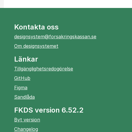
Kontakta oss
designsystem@forsakringskassan.se
Om designsystemet
Länkar
Tillgänglighetsredogörelse
öppnas
GitHub
i
öppnas
Figma
ny
i
öppnas
Sandlåda
flik
ny
i
flik
FKDS version 6.52.2
ny
flik
Byt version
Changelog