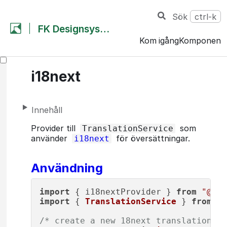
Sök
ctrl-k
FK Designsystem
Kom igång
Komponent
i18next
Innehåll
Provider till
som
TranslationService
använder
för översättningar.
i18next
Användning
import
 { i18nextProvider } 
from
"@fku
import
 { 
TranslationService
 } 
from
"@
/* create a new 18next translation pr