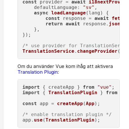
const
 provider = 
await
i18nextProvide
defaultLanguage
: 
"sv"
,

async
loadLanguage
(
lang
) {

const
 response = 
await
fetch
(
return
await
 response.
json
();

    },

});

/* use provider for TranslationServic
TranslationService
.
changeProvider
Om du använder Vue kom ihåg att aktivera
Translation Plugin
:
import
 { createApp } 
from
"vue"
import
 { 
TranslationPlugin
 } 
from
"@f
const
 app = 
createApp
(
App
);

/* enable translation plugin */
app.
use
(
TranslationPlugin