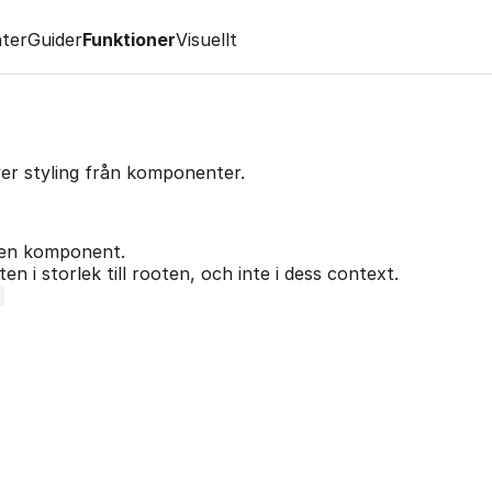
ter
Guider
Funktioner
Visuellt
ver styling från komponenter.
 en komponent.
n i storlek till rooten, och inte i dess context.