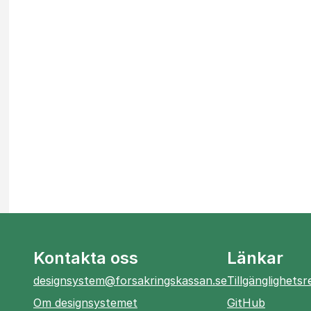
Kontakta oss
Länkar
designsystem@forsakringskassan.se
Tillgänglighets
öppnas
Om designsystemet
GitHub