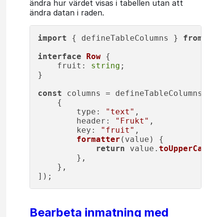
ändra hur värdet visas i tabellen utan att
ändra datan i raden.
import
 { defineTableColumns } 
from
"@
interface
Row
 {

fruit
: 
string
;

}

const
 columns = defineTableColumns<
Ro
    {

type
: 
"text"
,

header
: 
"Frukt"
,

key
: 
"fruit"
,

formatter
(
value
) {

return
 value.
toUpperCase
(
        },

    },

Bearbeta inmatning med