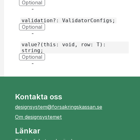
Optional
‐
validation?: ValidatorConfigs;
Optional
‐
value?(this: void, row: T):
string;
Optional
‐
Kontakta oss
designsystem@forsakringskassan.se
Om designsystemet
Länkar