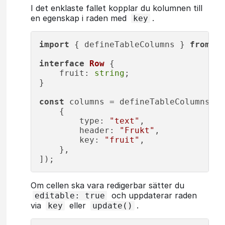
I det enklaste fallet kopplar du kolumnen till
en egenskap i raden med
.
key
import
 { defineTableColumns } 
from
"@
interface
Row
 {

fruit
: 
string
;

}

const
 columns = defineTableColumns<
Ro
    {

type
: 
"text"
,

header
: 
"Frukt"
,

key
: 
"fruit"
,

    },

Om cellen ska vara redigerbar sätter du
och uppdaterar raden
editable: true
via
eller
.
key
update()