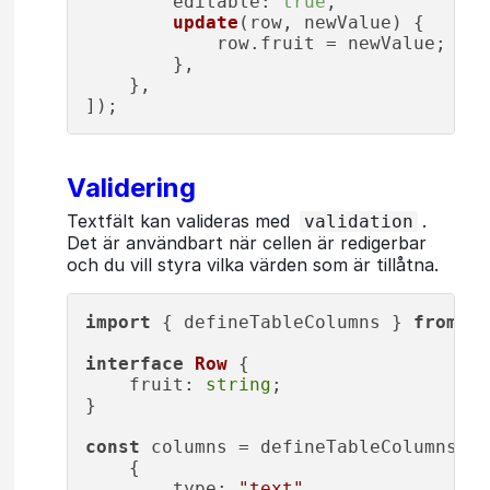
editable
: 
true
,

update
(
row, newValue
) {

            row.
fruit
 = newValue;

        },

    },

Validering
Textfält kan valideras med
.
validation
Det är användbart när cellen är redigerbar
och du vill styra vilka värden som är tillåtna.
import
 { defineTableColumns } 
from
"@
interface
Row
 {

fruit
: 
string
;

}

const
 columns = defineTableColumns<
Ro
    {

type
: 
"text"
,
