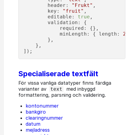
header
: 
"Frukt"
,

key
: 
"fruit"
,

editable
: 
true
,

validation
: {

required
: {},

minLength
: { 
length
: 
2
 },

        },

    },

Specialiserade textfält
För vissa vanliga datatyper finns färdiga
varianter av
med inbyggd
text
formattering, parsning och validering.
kontonummer
bankgiro
clearingnummer
datum
mejladress