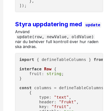
    },

Styra uppdatering med
update
Använd
update(row, newValue, oldValue)
när du behöver full kontroll över hur raden
ska ändras.
import
 { defineTableColumns } 
from
"@
interface
Row
 {

fruit
: 
string
;

}

const
 columns = defineTableColumns<
Ro
    {

type
: 
"text"
,

header
: 
"Frukt"
,

key
: 
"fruit"
,
