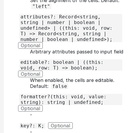
Set the alignment of the cells. Default:
"left"
attributes?: Record<string,
string | number | boolean |
undefined> | ((this: void, row:
T) => Record<string, string |
number | boolean | undefined>);
Optional
Arbitrary attributes passed to input field
editable?: boolean | ((this:
void, row: T) => boolean);
Optional
When enabled, the cells are editable.
Default:
false
formatter?(this: void, value:
string): string | undefined;
Optional
‐
Optional
key?: K;
‐