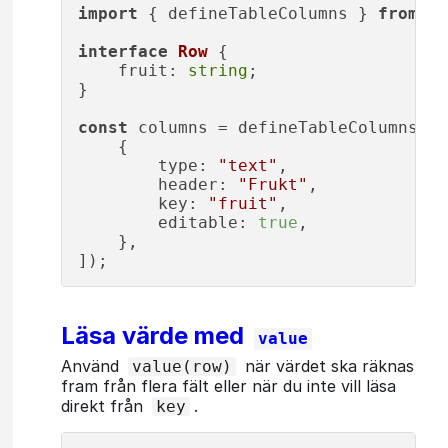
import
 { defineTableColumns } 
from
"@
interface
Row
 {

fruit
: 
string
;

}

const
 columns = defineTableColumns<
Ro
    {

type
: 
"text"
,

header
: 
"Frukt"
,

key
: 
"fruit"
,

editable
: 
true
,

    },

Läsa värde med
value
Använd
när värdet ska räknas
value(row)
fram från flera fält eller när du inte vill läsa
direkt från
.
key