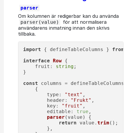
parser
Om kolumnen är redigerbar kan du använda
för att normalisera
parser(value)
användarens inmatning innan den skrivs
tillbaka.
import
 { defineTableColumns } 
from
"@
interface
Row
 {

fruit
: 
string
;

}

const
 columns = defineTableColumns<
Ro
    {

type
: 
"text"
,

header
: 
"Frukt"
,

key
: 
"fruit"
,

editable
: 
true
,

parser
(
value
) {

return
 value.
trim
();

        },
