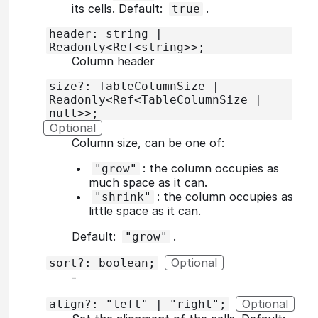
    Y -- OK --> X;

 W@{ shape: "circle", label: "view valu
its cells. Default:
.
true
    Y -- NOK --> Z;

 X@{ shape: "rounded", label: "parser()
    G -- no validation --> X;

 Y@{ shape: "diam", label: "validation"
header: string |
    X --> Z;

 Z@{ shape: "rounded", label: "update()
Readonly<Ref<string>>;
Column header
    W --> Y;

size?: TableColumnSize |
    Y -- OK --> X;

Readonly<Ref<TableColumnSize |
    Y -- NOK --> Z;

null>>;
    W -- no validation --> X;

    X --> Z;

Optional
Column size, can be one of:
: the column occupies as
"grow"
much space as it can.
: the column occupies as
"shrink"
little space as it can.
Default:
.
"grow"
Optional
sort?: boolean;
‐
Optional
align?: "left" | "right";