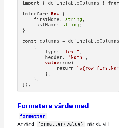
import
 { defineTableColumns } 
from
"@
interface
Row
 {

firstName
: 
string
;

lastName
: 
string
;

}

const
 columns = defineTableColumns<
Ro
    {

type
: 
"text"
,

header
: 
"Namn"
,

value
(
row
) {

return
`
${row.firstName}
        },

    },

Formatera värde med
formatter
Använd
när du vill
formatter(value)