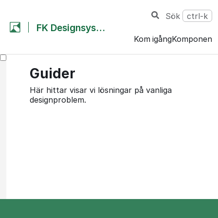
Sök
ctrl-k
FK Designsystem
Kom igång
Komponent
Guider
Här hittar visar vi lösningar på vanliga
designproblem.