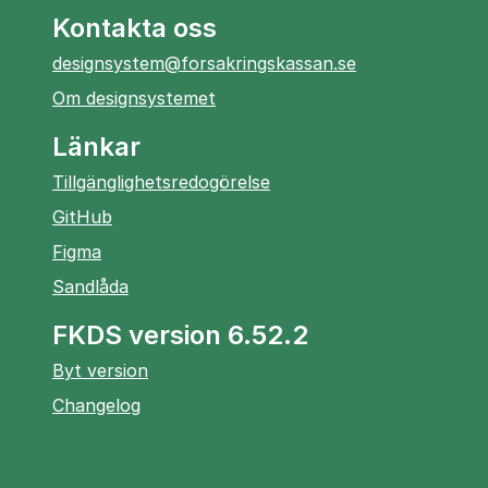
Kontakta oss
designsystem@forsakringskassan.se
Om designsystemet
Länkar
Tillgänglighetsredogörelse
öppnas
GitHub
i
öppnas
Figma
ny
i
öppnas
Sandlåda
flik
ny
i
flik
FKDS version 6.52.2
ny
flik
Byt version
Changelog