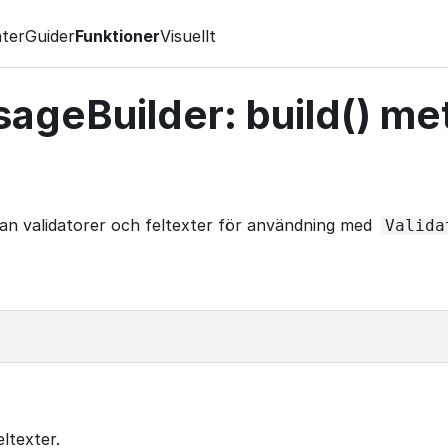
ter
Guider
Funktioner
Visuellt
sageBuilder: build() m
lan validatorer och feltexter för användning med
Valida
ltexter.