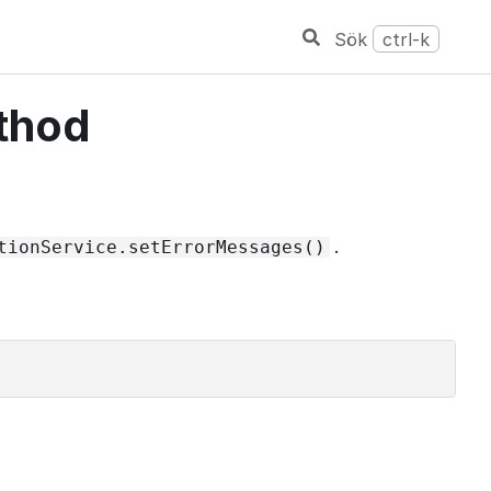
Sök
ctrl-k
ethod
.
tionService.setErrorMessages()