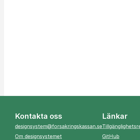
Kontakta oss
Länkar
designsystem@forsakringskassan.se
Tillgänglighets
öppnas
Om designsystemet
GitHub