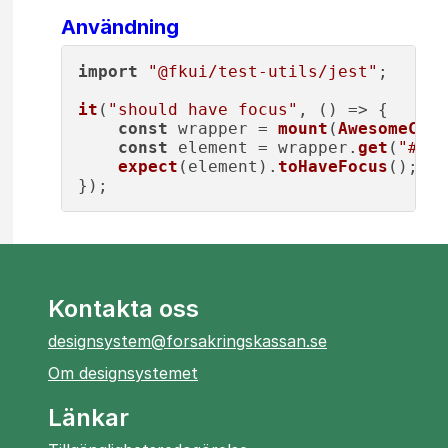
Användning
import
"@fkui/test-utils/jest"
;

it
(
"should have focus"
, 
() =>
 {

const
 wrapper = 
mount
(
AwesomeComp
const
 element = wrapper.
get
(
"#som
expect
(element).
toHaveFocus
();

Kontakta oss
designsystem@forsakringskassan.se
Om designsystemet
Länkar