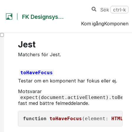
Sök
ctrl-k
FK Designsystem
Kom igång
Komponent
Jest
Matchers för Jest.
toHaveFocus
Testar om en komponent har fokus eller ej.
Motsvarar
expect(document.activeElement).toBe(e
fast med bättre felmeddelande.
function
toHaveFocus
(
element
: 
HTMLEle