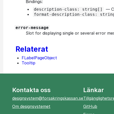
Bindings:
—
CS
description-class: string[]
format-description-class: strin
error-message
Slot for displaying single or several error me
Relaterat
FLabelPageObject
Tooltip
Kontakta oss
Länkar
designsystem@forsakringskassan.se
Tillgänglighets
öppnas
Om designsystemet
GitHub
i