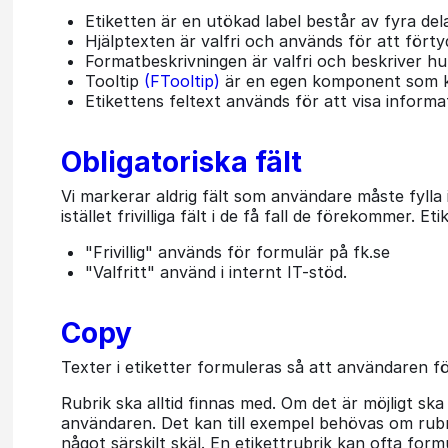
Etiketten är en utökad label består av fyra del
Hjälptexten är valfri och används för att förtyd
Formatbeskrivningen är valfri och beskriver hur
Tooltip
(FTooltip)
är en egen komponent som kan 
Etikettens feltext används för att visa informa
Obligatoriska fält
Vi markerar aldrig fält som användare måste fylla
istället frivilliga fält i de få fall de förekommer. Eti
"Frivillig" används för formulär på fk.se
"Valfritt" använd i internt IT-stöd.
Copy
Texter i etiketter formuleras så att användaren för
Rubrik ska alltid finnas med. Om det är möjligt ska
användaren. Det kan till exempel behövas om rubriken
något särskilt skäl. En etikettrubrik kan ofta for