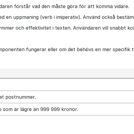
ndaren förstår vad den måste göra för att komma vidare.
 med en uppmaning (verb i imiperativ). Använd också bestä
ymmer och effektivitet i texten. Användaren vill snabbt k
mponenten fungerar eller om det behövs en mer specifik te
nnat postnummer.
opp som är lägre än 999 999 kronor.