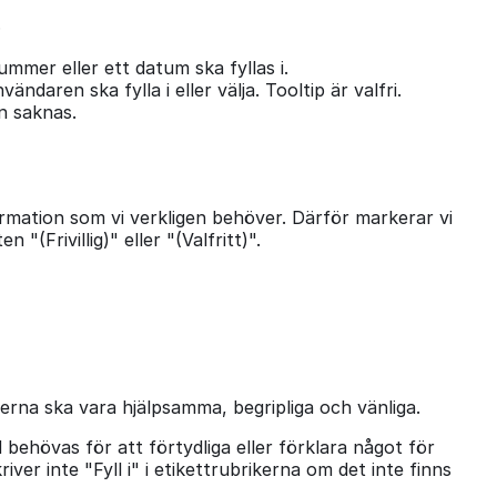
.
ummer eller ett datum ska fyllas i.
aren ska fylla i eller välja. Tooltip är valfri.
on saknas.
ormation som vi verkligen behöver. Därför markerar vi
n "(Frivillig)" eller "(Valfritt)".
terna ska vara hjälpsamma, begripliga och vänliga.
 behövas för att förtydliga eller förklara något för
iver inte "Fyll i" i etikettrubrikerna om det inte finns