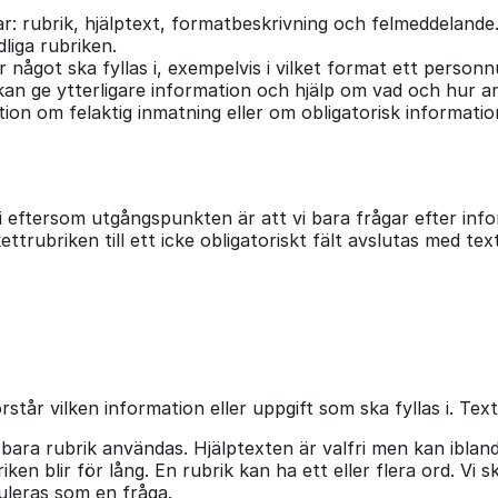
ar: rubrik, hjälptext, formatbeskrivning och felmeddelande
liga rubriken.
 något ska fyllas i, exempelvis i vilket format ett personn
ge ytterligare information och hjälp om vad och hur använd
tion om felaktig inmatning eller om obligatorisk informati
 i eftersom utgångspunkten är att vi bara frågar efter inf
kettrubriken till ett icke obligatoriskt fält avslutas med texte
står vilken information eller uppgift som ska fyllas i. Tex
 bara rubrik användas. Hjälptexten är valfri men kan ibland
 blir för lång. En rubrik kan ha ett eller flera ord. Vi skr
muleras som en fråga.