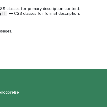
S classes for primary description content.
—
CSS classes for format description.
g[]
ssages.
redogörelse