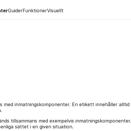
ter
Guider
Funktioner
Visuellt
s med inmatningskomponenter. En etikett innehåller alltid
.
änds tillsammans med exempelvis inmatningskomponenter. En
liga sättet i en given situation.