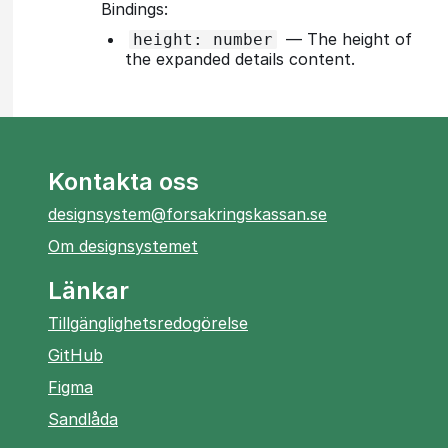
Bindings:
—
The height of
height: number
the expanded details content.
Kontakta oss
designsystem@forsakringskassan.se
Om designsystemet
Länkar
Tillgänglighetsredogörelse
öppnas
GitHub
i
öppnas
Figma
ny
i
öppnas
Sandlåda
flik
ny
i