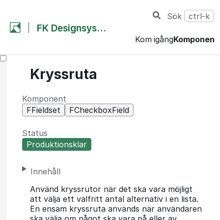
Sök
ctrl-k
FK Designsystem
Kom igång
Komponent
Kryssruta
Komponent
FFieldset
FCheckboxField
Status
Produktionsklar
Innehåll
Använd kryssrutor när det ska vara möjligt
att välja ett valfritt antal alternativ i en lista.
En ensam kryssruta används när användaren
ska välja om något ska vara på eller av.