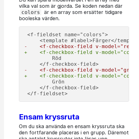
vilka val som är gjorda. Se koden nedan där
är en array som ersätter tidigare
colors
booleska värden.
 <f-fieldset name="colors">

-    <f-checkbox-field v-model="red" 
+    <f-checkbox-field v-model="color
         Röd

-    <f-checkbox-field v-model="green
+    <f-checkbox-field v-model="color
         Grön

     </f-checkbox-field>

Ensam kryssruta
Om du ska använda en ensam kryssruta ska
den fortfarande placeras i en grupp. Däremot
ska antalet kryssrutor inte läsas upp.