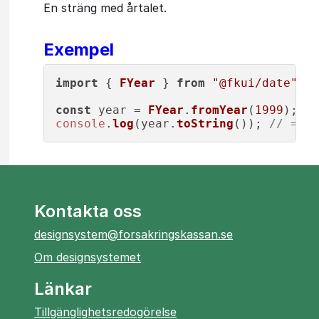
En sträng med årtalet.
Exempel
import
 { 
FYear
 } 
from
"@fkui/date"
;

const
 year = 
FYear
.
fromYear
(
1999
console
.
log
(year.
toString
()); 
// => "
Kontakta oss
designsystem@forsakringskassan.se
Om designsystemet
Länkar
Tillgänglighetsredogörelse