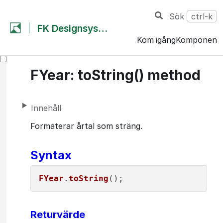
Sök
ctrl-k
FK Designsystem
Kom igång
Komponent
FYear: toString() method
Innehåll
Formaterar årtal som sträng.
Syntax
FYear
.
toString
Returvärde