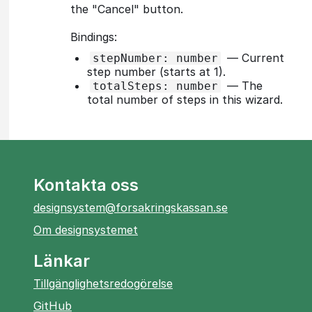
the "Cancel" button.
Bindings:
—
Current
stepNumber: number
step number (starts at 1).
—
The
totalSteps: number
total number of steps in this wizard.
Kontakta oss
designsystem@forsakringskassan.se
Om designsystemet
Länkar
Tillgänglighetsredogörelse
öppnas
GitHub