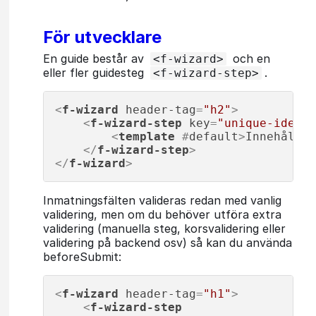
För utvecklare
En guide består av
och en
<f-wizard>
eller fler guidesteg
.
<f-wizard-step>
<
f-wizard
header-tag
=
"h2"
>
<
f-wizard-step
key
=
"unique-identi
<
template
 #
default
>
Innehåll
</
</
f-wizard-step
>
</
f-wizard
>
Inmatningsfälten valideras redan med vanlig
validering, men om du behöver utföra extra
validering (manuella steg, korsvalidering eller
validering på backend osv) så kan du använda
beforeSubmit:
<
f-wizard
header-tag
=
"h1"
>
<
f-wizard-step