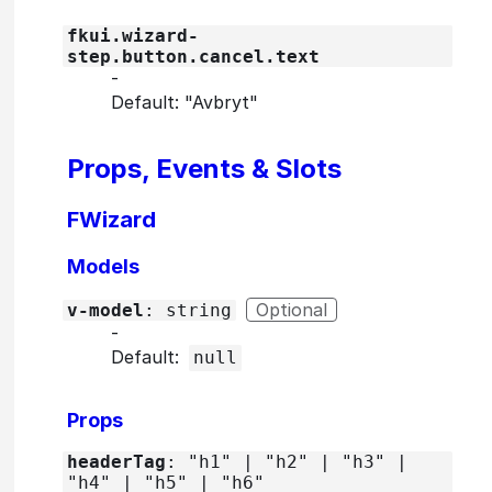
fkui.wizard-
step.button.cancel.text
‐
Default: "Avbryt"
Props, Events & Slots
FWizard
Models
Optional
v-model
: string
‐
Default:
null
Props
headerTag
: "h1" | "h2" | "h3" |
"h4" | "h5" | "h6"