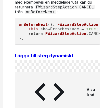
med exempelvis en meddeladeruta kan du
returnera
FWizardStepAction.CANCEL
från
:
onBeforeNext
onBeforeNext
(): 
FWizardStepAction
 {

this
.
showErrorMessage
 = 
true
;

return
FWizardStepAction
.
CANCEL
;

},
Lägga till steg dynamiskt
Visa
kod