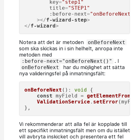
key
=
"step1"
title
=
"STEP1"
:before-next
=
"onBeforeNext"
    >
</
f-wizard-step
>
</
f-wizard
>
Notera att det är metoden
onBeforeNext
som ska skickas in i sin helhelt, anropa inte
metoden med
. I
:before-next="onBeforeNext()"
har du möjlighet att sätta
onBeforeNext
nya valideringsfel på inmatningsfält:
onBeforeNext
(): 
void
 {

const
 myField = 
getElementFromVue
ValidationService
.
setError
(myFiel
},
Vi rekommenderar att alla fel är kopplade till
ett specifikt inmatningsfält men om du istället
vill avbryta inskicket och presentera ett fel