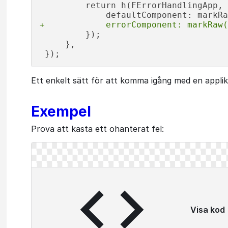
         return h(FErrorHandlingApp, 
+            errorComponent: markRaw(
         });

     },

Ett enkelt sätt för att komma igång med en applika
Exempel
Prova att kasta ett ohanterat fel:
Visa kod