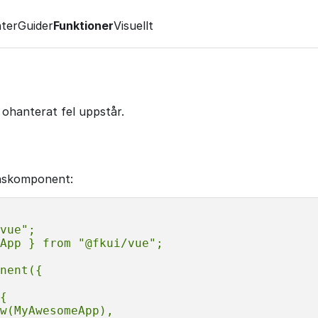
ter
Guider
Funktioner
Visuellt
t ohanterat fel uppstår.
nskomponent:
vue";
App } from "@fkui/vue";
nent({
{
w(MyAwesomeApp),