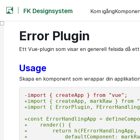
FK Designsystem
Kom igång
Komponen
Error Plugin
Ett Vue-plugin som visar en generell felsida då et
Usage
Skapa en komponent som wrappar din applikatio
-import { createApp } from "vue";
+import { createApp, markRaw } from "
+import { ErrorPlugin, FErrorHandling
+const ErrorHandlingApp = defineCompo
+    render() {
+        return h(FErrorHandlingApp, 
+            defaultComponent: markRa