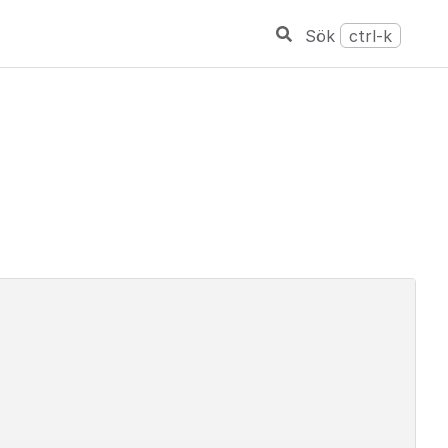
Sök
ctrl-k