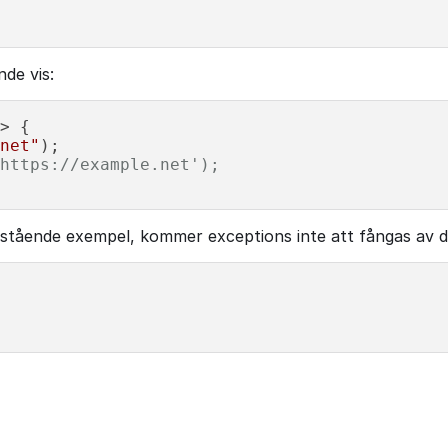
de vis:
> {

net"
);

https://example.net');
nstående exempel, kommer exceptions inte att fångas av d