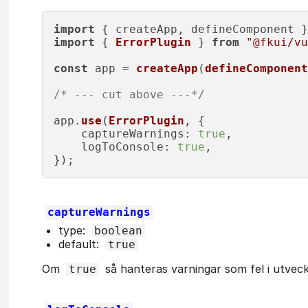
import
 { createApp, defineComponent }
import
 { 
ErrorPlugin
 } 
from
"@fkui/vu
const
 app = 
createApp
(
defineComponent
/* --- cut above ---*/
app.
use
(
ErrorPlugin
, {

captureWarnings
: 
true
,

logToConsole
: 
true
,

captureWarnings
type:
boolean
default:
true
Om
så hanteras varningar som fel i utveck
true