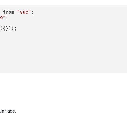
 
from
"vue"
e"
;

({}));

larläge.