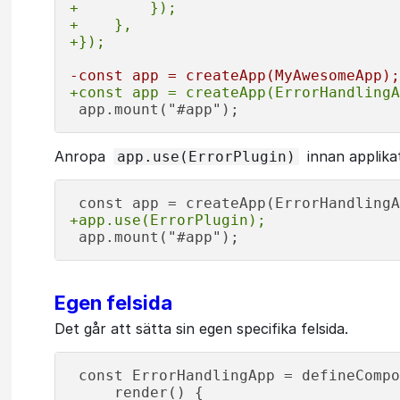
+        });
+    },
+});
-const app = createApp(MyAwesomeApp);
+const app = createApp(ErrorHandlingA
Anropa
innan applika
app.use(ErrorPlugin)
+app.use(ErrorPlugin);
Egen felsida
Det går att sätta sin egen specifika felsida.
 const ErrorHandlingApp = defineCompo
     render() {
