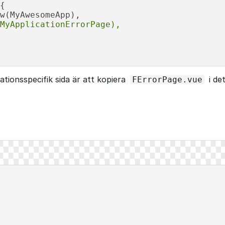
{

MyApplicationErrorPage),
tionsspecifik sida är att kopiera
i de
FErrorPage.vue