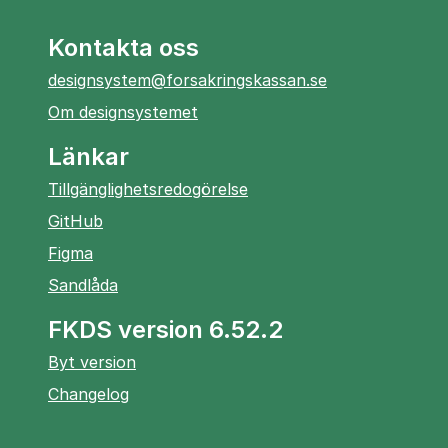
Kontakta oss
designsystem@forsakringskassan.se
Om designsystemet
Länkar
Tillgänglighetsredogörelse
öppnas
GitHub
i
öppnas
Figma
ny
i
öppnas
Sandlåda
flik
ny
i
flik
FKDS version 6.52.2
ny
flik
Byt version
Changelog