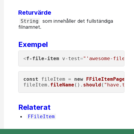
Returvärde
som innehåller det fullständiga
String
filnamnet.
Exempel
<
f-file-item
v-test
=
"'awesome-file'"
const
 fileItem = 
new
FFileItemPageObj
fileItem.
fileName
().
should
(
"have.text
Relaterat
FFileItem