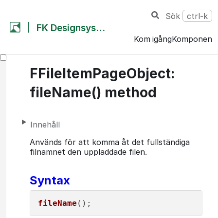
Sök
ctrl-k
FK Designsystem
Kom igång
Komponent
FFileItemPageObject:
fileName() method
Innehåll
Används för att komma åt det fullständiga
filnamnet den uppladdade filen.
Syntax
fileName